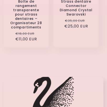
Boîte de
Strass dentaire
rangement
Connector
transparente
Diamond Crystal
pour strass
Swarovski
dentaires –
Prix
Prix
€35,00 EUR
Organisateur 28
€25,00 EUR
habituel
promotio
compartiments
Prix
Prix
€18,00 EUR
€11,00 EUR
habituel
promotionnel