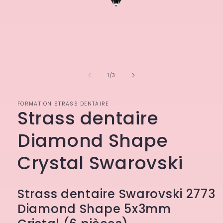
Ouvrir
le
média
1
de
1
/
3
dans
une
fenêtre
modale
FORMATION STRASS DENTAIRE
Strass dentaire
Diamond Shape
Crystal Swarovski
Strass dentaire Swarovski 2773
Diamond Shape 5x3mm