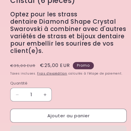
Cristal (6 pièces)
Optez pour les strass
dentaire Diamond Shape Crystal
Swarovski à combiner avec d'autres
variétés de strass et bijoux dentaire
pour embellir les sourires de vos
client(e)s.
Prix
Prix
€25,00 EUR
€35,00 EUR
Promo
habituel
promotionnel
Taxes incluses.
Frais d'expédition
calculés à l'étape de paiement.
Quantité
Quantité
Réduire
Augmenter
la
la
quantité
quantité
Ajouter au panier
de
de
Strass
Strass
dentaire
dentaire