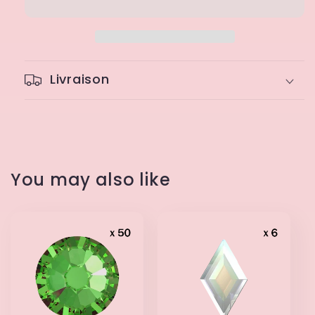
Diamond
Diamond
Shape
Shape
Crystal
Crystal
Swarovski
Swarovski
Livraison
You may also like