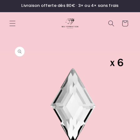
et
Livraison offerte dès 80€ · 3× ou 4× sans frais
passer
au
contenu
Panier
Passer aux
informations
produits