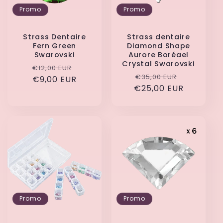
Promo
Promo
Strass Dentaire
Strass dentaire
Fern Green
Diamond Shape
Swarovski
Aurore Boréael
Crystal Swarovski
Prix
Prix
€12,00 EUR
Prix
Prix
€35,00 EUR
habituel
€9,00 EUR
promotionnel
€25,00 EUR
habituel
promotio
Promo
Promo