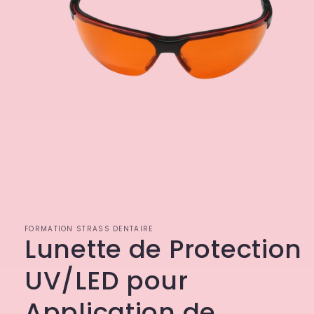
Ouvrir
le
média
1
dans
FORMATION STRASS DENTAIRE
une
Lunette de Protection
fenêtre
modale
UV/LED pour
Application de