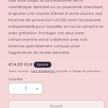
Que vous soyez un professionnel de la
cosmétique dentaire ou un passionné cherchant
à ajouter une touche d'éclat à votre sourire, nos
lunettes de protection UV/LED sont l'accessoire
indispensable pour travailler en toute sécurité et
avec précision. Protégez vos yeux sans
compromettre votre créativité avec nos
lunettes spécialement conçues pour
l'application de strass dentaire.
Prix
€14,00 EUR
Épuisé
habituel
Taxes incluses.
Frais d'expédition
calculés à l'étape de paiement.
Quantité
Quantité
Réduire
Augmenter
la
la
quantité
quantité
Épuisé
de
de