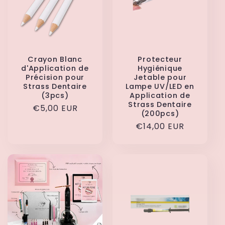
Crayon Blanc
Protecteur
d'Application de
Hygiénique
Précision pour
Jetable pour
Strass Dentaire
Lampe UV/LED en
(3pcs)
Application de
Strass Dentaire
Prix
€5,00 EUR
(200pcs)
habituel
Prix
€14,00 EUR
habituel