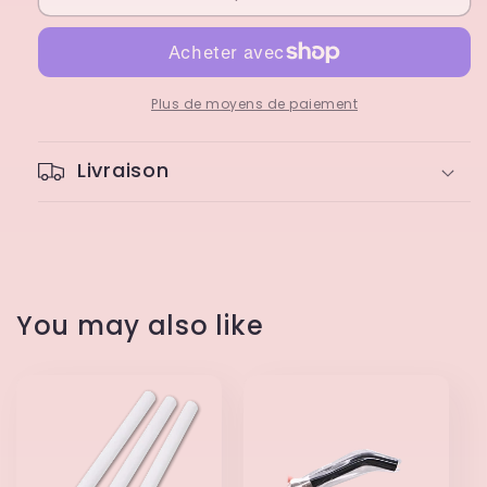
Lunette
Lunette
de
de
Protection
Protection
UV/LED
UV/LED
pour
pour
Plus de moyens de paiement
Application
Application
de
de
Livraison
Strass
Strass
Dentaire
Dentaire
You may also like