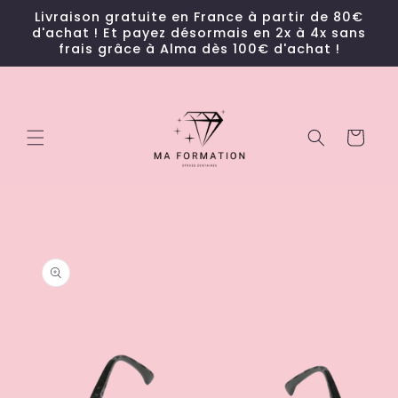
et
Livraison gratuite en France à partir de 80€
passer
d'achat ! Et payez désormais en 2x à 4x sans
au
frais grâce à Alma dès 100€ d'achat !
contenu
Panier
Passer aux
informations
produits