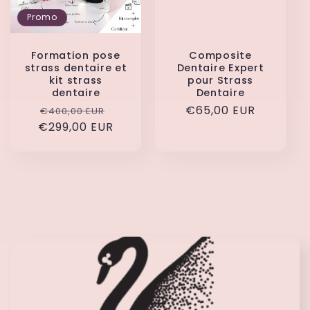
Promo
Formation pose
Composite
strass dentaire et
Dentaire Expert
kit strass
pour Strass
dentaire
Dentaire
Prix
Prix
Prix
€65,00 EUR
€400,00 EUR
€299,00 EUR
habituel
promotionnel
habituel